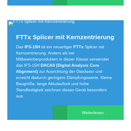
CT
FTTx Splicer mit Kernzentrierung
Das
IFS-15H
ist ein neuartiger
FTTx
Splicer mit
Kernzentrierung. Anders als bei
Mitbewerberprodukten in dieser Klasse verwendet
das IFS-15H
DACAS (Digital Analysis Core
Alignment)
zur Ausrichtung der Glasfaser und
erreicht dadurch geringere Dämpfungswerte. Kleine
Baugröße, lange Akkulaufzeit und hohe
Standfestigkeit zeichnen dieses Gerät besonders
aus.
FTTx
Weiterlesen …
Splicer