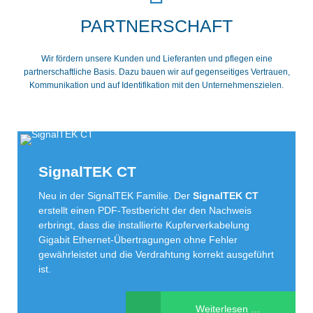
PARTNERSCHAFT
Wir fördern unsere Kunden und Lieferanten und pflegen eine
partnerschaftliche Basis. Dazu bauen wir auf gegenseitiges Vertrauen,
Kommunikation und auf Identifikation mit den Unternehmenszielen.
SignalTEK CT
Neu in der SignalTEK Familie. Der
SignalTEK
CT
erstellt einen PDF-Testbericht der den Nachweis
erbringt, dass die installierte Kupferverkabelung
Gigabit Ethernet-Übertragungen ohne Fehler
gewährleistet und die Verdrahtung korrekt ausgeführt
ist.
SignalTEK
Weiterlesen …